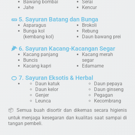
Bawang bombai
Serai
Jahe
Kencur
🥒 5. Sayuran Batang dan Bunga
Asparagus
Brokoli
Bunga kol
Rebung
(kembang kol)
Daun bawang prei
🌽 6. Sayuran Kacang-Kacangan Segar
Kacang panjang
Kacang merah
Buncis
segar
Kacang kapri
Edamame
🍊 7. Sayuran Eksotis & Herbal
Daun katuk
Daun pepaya
Daun kelor
Daun ginseng
Genjer
Pegagan
Leunca
Kecombrang
📦 Semua buah disortir dan dikemas secara higienis
untuk menjaga kesegaran dan kualitas saat sampai di
tangan pembeli.