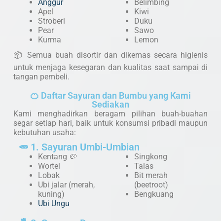
Anggur
Belimbing
Apel
Kiwi
Stroberi
Duku
Pear
Sawo
Kurma
Lemon
📦 Semua buah disortir dan dikemas secara higienis
untuk menjaga kesegaran dan kualitas saat sampai di
tangan pembeli.
🍊 Daftar Sayuran dan Bumbu yang Kami
Sediakan
Kami menghadirkan beragam pilihan buah-buahan
segar setiap hari, baik untuk konsumsi pribadi maupun
kebutuhan usaha:
🥕 1. Sayuran Umbi-Umbian
Kentang 🥔
Singkong
Wortel
Talas
Lobak
Bit merah
Ubi jalar (merah,
(beetroot)
kuning)
Bengkuang
Ubi Ungu