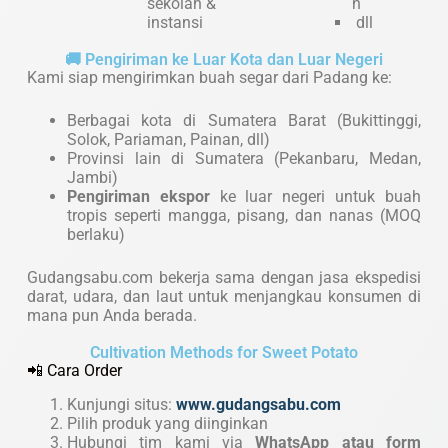
sekolah &
n
instansi
dll
🚚 Pengiriman ke Luar Kota dan Luar Negeri
Kami siap mengirimkan buah segar dari Padang ke:
Berbagai kota di Sumatera Barat (Bukittinggi,
Solok, Pariaman, Painan, dll)
Provinsi lain di Sumatera (Pekanbaru, Medan,
Jambi)
Pengiriman ekspor
ke luar negeri untuk buah
tropis seperti mangga, pisang, dan nanas (MOQ
berlaku)
Gudangsabu.com bekerja sama dengan jasa ekspedisi
darat, udara, dan laut untuk menjangkau konsumen di
mana pun Anda berada.
Cultivation Methods for Sweet Potato
📲 Cara Order
Kunjungi situs:
www.gudangsabu.com
Pilih produk yang diinginkan
Hubungi tim kami via
WhatsApp atau form