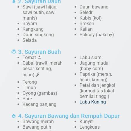
🥬 2. Sayuran Daun
Sawi (sawi hijau,
Daun bawang
sawi putih, sawi
Seledri
manis)
Kubis (kol)
Bayam
Brokoli
Kangkung
Kailan
Daun singkong
Pokcoy (pakcoy)
Selada
🍅 3. Sayuran Buah
Tomat 🍅
Labu siam
Cabai (rawit, merah
Jagung muda
besar, keriting,
(baby corn)
Paprika (merah,
hijau) 🌶️
hijau, kuning)
Terong
Petai dan jengkol
Timun
(komoditas lokal
Oyong (gambas)
bernilai tinggi)
Pare
Labu Kuning
Kacang panjang
🧄 4. Sayuran Bawang dan Rempah Dapur
Bawang merah
Kunyit
Bawang putih
Lengkuas