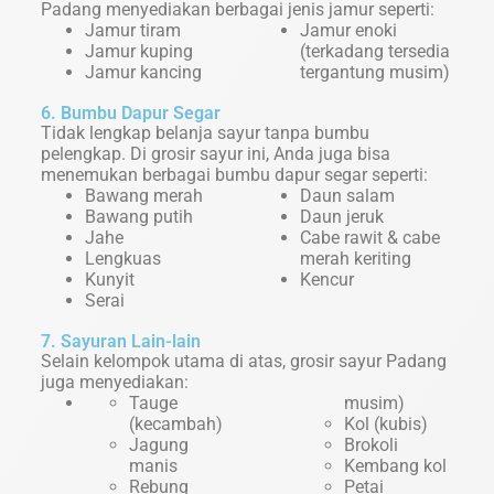
Padang menyediakan berbagai jenis jamur seperti:
Jamur tiram
Jamur enoki
Jamur kuping
(terkadang tersedia
Jamur kancing
tergantung musim)
6. Bumbu Dapur Segar
Tidak lengkap belanja sayur tanpa bumbu
pelengkap. Di grosir sayur ini, Anda juga bisa
menemukan berbagai bumbu dapur segar seperti:
Bawang merah
Daun salam
Bawang putih
Daun jeruk
Jahe
Cabe rawit & cabe
Lengkuas
merah keriting
Kunyit
Kencur
Serai
7. Sayuran Lain-lain
Selain kelompok utama di atas, grosir sayur Padang
juga menyediakan:
Tauge
musim)
(kecambah)
Kol (kubis)
Jagung
Brokoli
manis
Kembang kol
Rebung
Petai