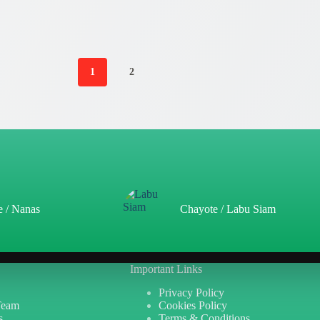
1
2
e / Nanas
Chayote / Labu Siam
Important Links
Privacy Policy
Team
Cookies Policy
s
Terms & Conditions