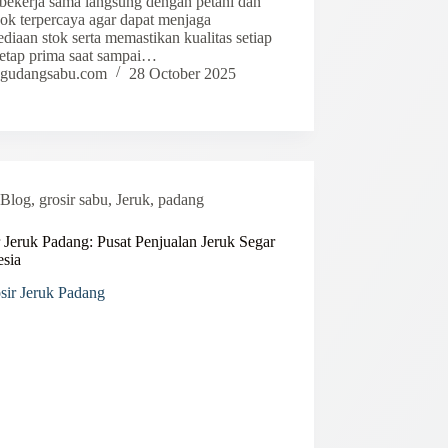
bekerja sama langsung dengan petani dan
ok terpercaya agar dapat menjaga
ediaan stok serta memastikan kualitas setiap
tetap prima saat sampai…
gudangsabu.com
28 October 2025
Blog
,
grosir sabu
,
Jeruk
,
padang
 Jeruk Padang: Pusat Penjualan Jeruk Segar
esia