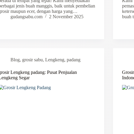
berada di tempat yang tepat! Kami menyediakan
Kami 
berbagai jenis buah manggis, baik untuk pembelian
pemas
grosir maupun ecer, dengan harga yang…
keters
gudangsabu.com
2 November 2025
buah 
Blog
,
grosir sabu
,
Lengkeng
,
padang
grosir Lengkeng padang: Pusat Penjualan
Grosir
Lengkeng Segar
Indon