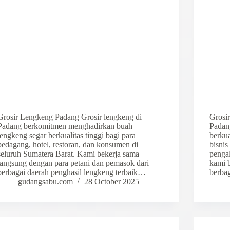
Grosir Lengkeng Padang Grosir lengkeng di
Grosir
Padang berkomitmen menghadirkan buah
Padan
lengkeng segar berkualitas tinggi bagi para
berkua
pedagang, hotel, restoran, dan konsumen di
bisnis
seluruh Sumatera Barat. Kami bekerja sama
pengal
langsung dengan para petani dan pemasok dari
kami 
berbagai daerah penghasil lengkeng terbaik…
berba
gudangsabu.com
28 October 2025