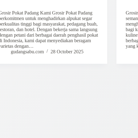
Grosir Pokat Padang Kami Grosir Pokat Padang
Grosi
berkomitmen untuk menghadirkan alpukat segar
seman
berkualitas tinggi bagi masyarakat, pedagang buah,
mengh
restoran, dan hotel. Dengan bekerja sama langsung
bagi 
dengan petani dari berbagai daerah penghasil pokat
kuline
di Indonesia, kami dapat menyediakan beragam
berba
varietas dengan…
yang 
gudangsabu.com
28 October 2025