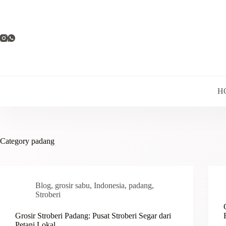
Skip
to
content
H
Category
padang
Blog
,
grosir sabu
,
Indonesia
,
padang
,
Stroberi
Grosir Stroberi Padang: Pusat Stroberi Segar dari
Petani Lokal