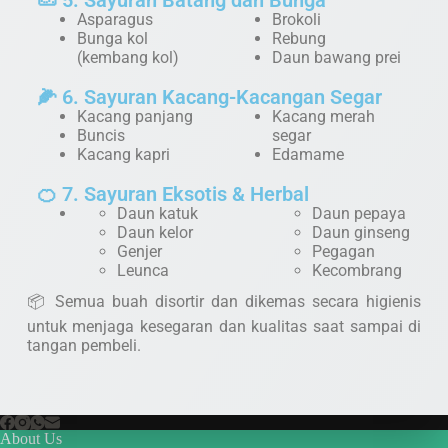
Asparagus
Brokoli
Bunga kol
Rebung
(kembang kol)
Daun bawang prei
🌽 6. Sayuran Kacang-Kacangan Segar
Kacang panjang
Kacang merah
Buncis
segar
Kacang kapri
Edamame
🍊 7. Sayuran Eksotis & Herbal
Daun katuk
Daun pepaya
Daun kelor
Daun ginseng
Genjer
Pegagan
Leunca
Kecombrang
📦 Semua buah disortir dan dikemas secara higienis
untuk menjaga kesegaran dan kualitas saat sampai di
tangan pembeli.
About Us