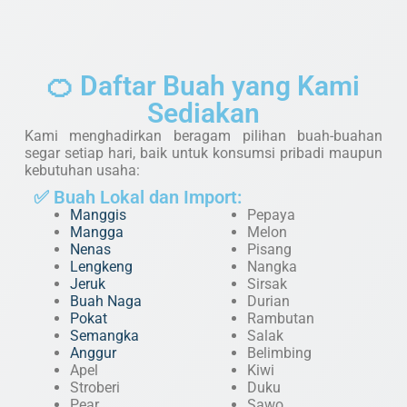
🍊 Daftar Buah yang Kami
Sediakan
Kami menghadirkan beragam pilihan buah-buahan
segar setiap hari, baik untuk konsumsi pribadi maupun
kebutuhan usaha:
✅ Buah Lokal dan Import:
Manggis
Pepaya
Mangga
Melon
Nenas
Pisang
Lengkeng
Nangka
Jeruk
Sirsak
Buah Naga
Durian
Pokat
Rambutan
Semangka
Salak
Anggur
Belimbing
Apel
Kiwi
Stroberi
Duku
Pear
Sawo