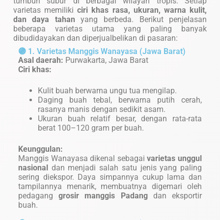
tumbuh subur di berbagai wilayah tropis. Setiap
varietas memiliki
ciri khas rasa, ukuran, warna kulit,
dan daya tahan
yang berbeda. Berikut penjelasan
beberapa varietas utama yang paling banyak
dibudidayakan dan diperjualbelikan di pasaran:
🟣 1. Varietas Manggis Wanayasa (Jawa Barat)
Asal daerah:
Purwakarta, Jawa Barat
Ciri khas:
Kulit buah berwarna ungu tua mengilap.
Daging buah tebal, berwarna putih cerah,
rasanya manis dengan sedikit asam.
Ukuran buah relatif besar, dengan rata-rata
berat 100–120 gram per buah.
Keunggulan:
Manggis Wanayasa dikenal sebagai
varietas unggul
nasional
dan menjadi salah satu jenis yang paling
sering diekspor. Daya simpannya cukup lama dan
tampilannya menarik, membuatnya digemari oleh
pedagang
grosir manggis Padang
dan eksportir
buah.