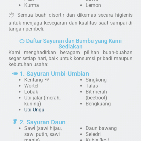
Kurma
Lemon
📦 Semua buah disortir dan dikemas secara higienis
untuk menjaga kesegaran dan kualitas saat sampai di
tangan pembeli.
🍊 Daftar Sayuran dan Bumbu yang Kami
Sediakan
Kami menghadirkan beragam pilihan buah-buahan
segar setiap hari, baik untuk konsumsi pribadi maupun
kebutuhan usaha:
🥕 1. Sayuran Umbi-Umbian
Kentang 🥔
Singkong
Wortel
Talas
Lobak
Bit merah
Ubi jalar (merah,
(beetroot)
kuning)
Bengkuang
Ubi Ungu
🥬 2. Sayuran Daun
Sawi (sawi hijau,
Daun bawang
sawi putih, sawi
Seledri
manis)
Kubis (kol)