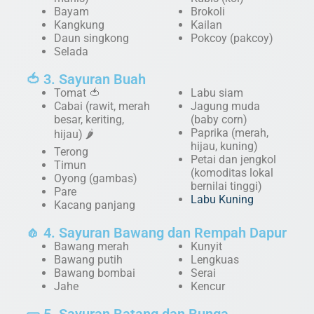
Bayam
Brokoli
Kangkung
Kailan
Daun singkong
Pokcoy (pakcoy)
Selada
🍅 3. Sayuran Buah
Tomat 🍅
Labu siam
Cabai (rawit, merah
Jagung muda
besar, keriting,
(baby corn)
Paprika (merah,
hijau) 🌶️
hijau, kuning)
Terong
Petai dan jengkol
Timun
(komoditas lokal
Oyong (gambas)
bernilai tinggi)
Pare
Labu Kuning
Kacang panjang
🧄 4. Sayuran Bawang dan Rempah Dapur
Bawang merah
Kunyit
Bawang putih
Lengkuas
Bawang bombai
Serai
Jahe
Kencur
🥒 5. Sayuran Batang dan Bunga