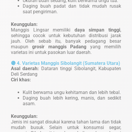
Ukuran buah sedang, kulit berwarna ungu tua.
Daging buah padat dan tidak mudah rusak
saat pengiriman.
Keunggulan:
Manggis Lingsar memiliki
daya simpan tinggi
,
sehingga cocok untuk kebutuhan distribusi jarak
jauh. Oleh sebab itu, banyak pedagang besar
maupun
grosir manggis Padang
yang memilih
varietas ini untuk pasokan luar daerah.
🟣 4. Varietas Manggis Sibolangit (Sumatera Utara)
Asal daerah:
Dataran tinggi Sibolangit, Kabupaten
Deli Serdang
Ciri khas:
Kulit berwarna ungu kehitaman dan lebih tebal.
Daging buah lebih kering, manis, dan sedikit
asam.
Keunggulan:
Jenis ini sangat disukai karena tahan lama dan tidak
mudah busuk. Selain untuk konsumsi segar,