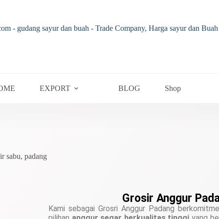
OME
EXPORT
BLOG
Shop
ir sabu
,
padang
Grosir Anggur Pad
Kami sebagai Grosri Anggur Padang
berkomitmen
pilihan
anggur segar berkualitas tinggi
yang ber