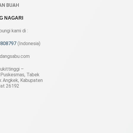
AN BUAH
G NAGARI
ngi kami di :
1808797
(Indonesia)
dangsabu.com
ukittinggi –
 Puskesmas, Tabek
k Angkek, Kabupaten
rat 26192