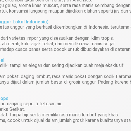
u gelap, aroma khas muscat, serta rasa manis seimbang dengan 
uk konsumsi langsung maupun dijadikan olahan seperti jus dan s
nggur Lokal Indonesia)
rietas anggur yang berhasil dikembangkan di Indonesia, terutama
dari varietas impor yang disesuaikan dengan iklim tropis.
h cerah, kulit agak tebal, dan memiliki rasa manis segar.
rhadap cuaca panas serta cocok untuk dibudidayakan di dataran
al
iliki tampilan elegan dan sering dijadikan buah meja eksklusif.
am pekat, daging lembut, rasa manis pekat dengan sedikit aroma 
nya dijual dalam jumlah besar di grosir anggur Padang karena 
rops
memanjang seperti tetesan air.
rika Serikat.
at, tanpa biji, serta memiliki rasa manis lembut yang khas.
a, cocok untuk dijual dalam jumlah grosir karena kualitasnya stab