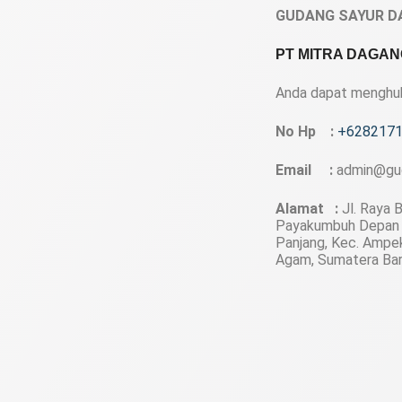
GUDANG SAYUR D
PT MITRA DAGAN
Anda dapat menghubu
No Hp :
+628217
Email :
admin@gu
Alamat :
Jl. Raya B
Payakumbuh Depan
Panjang, Kec. Ampe
Agam, Sumatera Ba