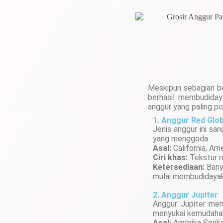
Meskipun sebagian be
berhasil membudidaya
anggur yang paling po
1. Anggur Red Glo
Jenis anggur ini sa
yang menggoda.
Asal:
California, Ame
Ciri khas:
Tekstur r
Ketersediaan:
Banya
mulai membudidayak
2. Anggur Jupiter
Anggur Jupiter meru
menyukai kemudaha
Asal:
Amerika Serika