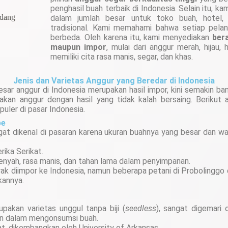
penghasil buah terbaik di Indonesia. Selain itu, k
dalam jumlah besar untuk toko buah, hotel, 
tradisional.
Kami memahami bahwa setiap pelan
berbeda. Oleh karena itu, kami menyediakan
ber
maupun impor
, mulai dari anggur merah, hijau,
memiliki cita rasa manis, segar, dan khas.
Jenis dan Varietas Anggur yang Beredar di Indonesia
sar anggur di Indonesia merupakan hasil impor, kini semakin ban
kan anggur dengan hasil yang tidak kalah bersaing. Berikut 
puler di pasar Indonesia.
be
ngat dikenal di pasaran karena ukuran buahnya yang besar dan 
rika Serikat.
enyah, rasa manis, dan tahan lama dalam penyimpanan.
k diimpor ke Indonesia, namun beberapa petani di Probolinggo
annya.
pakan varietas unggul tanpa biji (
seedless
), sangat digemari
n dalam mengonsumsi buah.
t, dikembangkan oleh University of Arkansas.