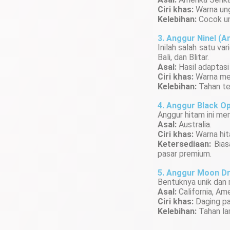
Ciri khas:
Warna ung
Kelebihan:
Cocok unt
3. Anggur Ninel (A
Inilah salah satu va
Bali, dan Blitar.
Asal:
Hasil adaptasi 
Ciri khas:
Warna mera
Kelebihan:
Tahan te
4. Anggur Black Op
Anggur hitam ini mem
Asal:
Australia.
Ciri khas:
Warna hit
Ketersediaan:
Biasa
pasar premium.
5. Anggur Moon D
Bentuknya unik dan 
Asal:
California, Ame
Ciri khas:
Daging pad
Kelebihan:
Tahan lam