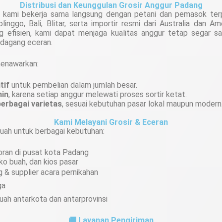
Distribusi dan Keunggulan Grosir Anggur Padang
r, kami bekerja sama langsung dengan petani dan pemasok terp
linggo, Bali, Blitar, serta importir resmi dari Australia dan A
ng efisien, kami dapat menjaga kualitas anggur tetap segar 
dagang eceran.
 menawarkan:
tif
untuk pembelian dalam jumlah besar.
min
, karena setiap anggur melewati proses sortir ketat.
erbagai varietas
, sesuai kebutuhan pasar lokal maupun modern
Kami Melayani Grosir & Eceran
uah untuk berbagai kebutuhan:
oran di pusat kota Padang
ko buah, dan kios pasar
g & supplier acara pernikahan
ga
buah antarkota dan antarprovinsi
🚚 Layanan Pengiriman