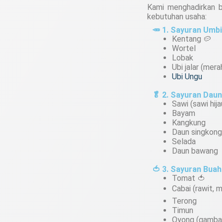
Kami menghadirkan b
kebutuhan usaha:
🥕 1. Sayuran Umb
Kentang 🥔
Wortel
Lobak
Ubi jalar (mera
Ubi Ungu
🥬 2. Sayuran Daun
Sawi (sawi hija
Bayam
Kangkung
Daun singkong
Selada
Daun bawang
🍅 3. Sayuran Buah
Tomat 🍅
Cabai (rawit, me
Terong
Timun
Oyong (gamba