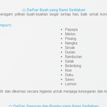
🍊 Daftar Buah yang Kami Sediakan
eragam pilihan buah-buahan segar setiap hari, baik untuk kon
Import:
Pepaya
Melon
Pisang
Nangka
Sirsak
Durian
Rambutan
Salak
Belimbing
Kiwi
Duku
Sawo
Lemon
ir dan dikemas secara higienis untuk menjaga kesegaran dan ku
🍊 Daftar Sayuran dan Bumbu yang Kami Sediakan