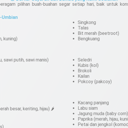
eragam pilihan buah-buahan segar setiap hari, baik untuk kon
i-Umbian
Singkong
Talas
Bit merah (beetroot)
h, kuning)
Bengkuang
u, sawi putih, sawi manis)
Seledri
Kubis (kol)
Brokoli
Kailan
Pokcoy (pakcoy)
Kacang panjang
Labu siam
rah besar, keriting, hijau) 🌶️
Jagung muda (baby corn)
Paprika (merah, hijau, kun
Petai dan jengkol (komodi
s)