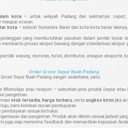
alam kota
– untuk wilayah Padang dan sekitarnya: cepat, f
r maupun eceran.
tar kota
– seluruh Sumatera Barat dan kota‑kota besar lainnya,
pelanggan yang membutuhkan pasokan dalam jumlah besar da
ap membantu proses ekspor bawang dengan standarisasi ekspor y
pemilik warung, restoran, hotel, distributor, ataupun eksportir, 
Order Grosir Sayur Buah Padang
Grosir Sayur Buah Padang sangat sederhana, yaitu:
a WhatsApp atau telepon — sebutkan jenis produk (sayur atau b
asi pengiriman.
irmasi
stok tersedia
,
harga terbaru
, serta
ongkos kirim
jika an
tuju, kami kirimkan rincian pembayaran.
pembayaran sesuai instruksi.
gemasan dan pengiriman. Produk akan dikirim sesuai jadwal yang
kami juga siap menerima feedback dan memastikan kepuasan Anda