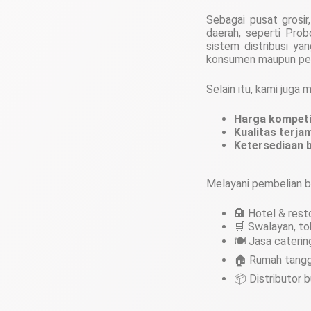
Sebagai pusat grosi
daerah, seperti Probo
sistem distribusi ya
konsumen maupun pe
Selain itu, kami juga
Harga kompeti
Kualitas terja
Ketersediaan b
Melayani pembelian b
🏨 Hotel & rest
🛒 Swalayan, to
🍽️ Jasa caterin
🏠 Rumah tang
📦 Distributor 