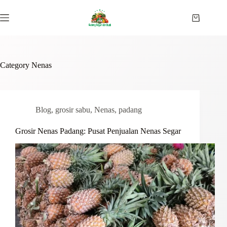
Skip
to
Shopping
content
cart
Category
Nenas
Blog
,
grosir sabu
,
Nenas
,
padang
Grosir Nenas Padang: Pusat Penjualan Nenas Segar