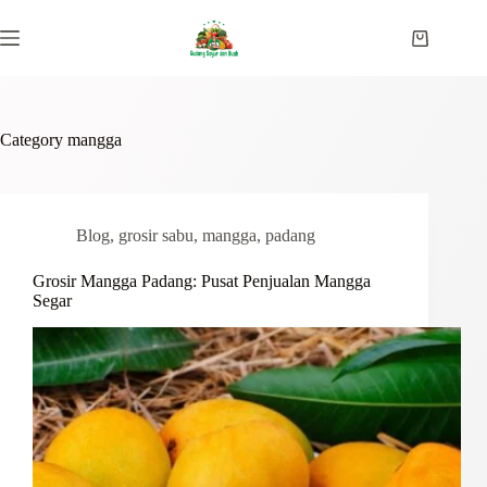
Skip
to
Shopping
content
cart
Category
mangga
Blog
,
grosir sabu
,
mangga
,
padang
Grosir Mangga Padang: Pusat Penjualan Mangga
Segar