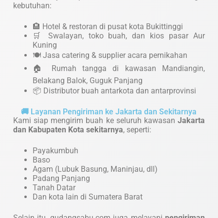
kebutuhan:
🏨 Hotel & restoran di pusat kota Bukittinggi
🛒 Swalayan, toko buah, dan kios pasar Aur
Kuning
🍽️ Jasa catering & supplier acara pernikahan
🏠 Rumah tangga di kawasan Mandiangin,
Belakang Balok, Guguk Panjang
📦 Distributor buah antarkota dan antarprovinsi
🚚 Layanan Pengiriman ke Jakarta dan Sekitarnya
Kami siap mengirim buah ke seluruh kawasan
Jakarta
dan Kabupaten Kota sekitarnya
, seperti:
Payakumbuh
Baso
Agam (Lubuk Basung, Maninjau, dll)
Padang Panjang
Tanah Datar
Dan kota lain di Sumatera Barat
Selain itu, gudangsabu.com juga melayani
pengiriman