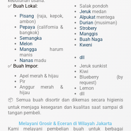
kebutuhan usaha:
✅ Buah Lokal:
Salak pondoh
Jeruk
medan
Pisang
(raja, kepok,
Alpukat
mentega
ambon)
Durian
(musiman)
Pepaya
(california &
Strobery
bangkok)
Manggis
Semangka
Buah Naga
Melon
Kweni
Mangga
harum
manis
dll
Nanas
madu
✅ Buah Impor:
Jeruk sunkist
Kiwi
Apel merah & hijau
Blueberry (by
Pir
request)
Anggur merah &
Lemon
hijau
dll
📦 Semua buah disortir dan dikemas secara higienis
untuk menjaga kesegaran dan kualitas saat sampai di
tangan pembeli.
Melayani Grosir & Eceran di Wilayah Jakarta
Kami melayani pembelian buah untuk berbagai