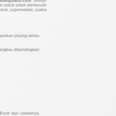
udangSabu.com
adalah
ai solusi untuk memenuhi
ional, supermarket, usaha
pasokan pisang selalu
jangkau dibandingkan
Barat dan sekitarnya