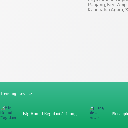
Panjang, Kec. Amp
Kabupaten Agam, S
Trending now
Big Round Eggplant / Terong
Pineappl