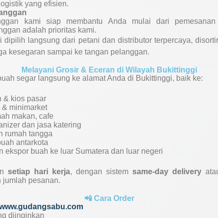
ogistik yang efisien.
anggan
nggan kami siap membantu Anda mulai dari pemesanan 
ggan adalah prioritas kami.
ipilih langsung dari petani dan distributor terpercaya, disort
aga kesegaran sampai ke tangan pelanggan.
Melayani Grosir & Eceran di Wilayah Bukittinggi
uah segar langsung ke alamat Anda di Bukittinggi, baik ke:
 & kios pasar
 & minimarket
mah makan, cafe
anizer dan jasa katering
 rumah tangga
buah antarkota
 ekspor buah ke luar Sumatera dan luar negeri
an
setiap hari kerja
, dengan sistem
same-day delivery
at
n jumlah pesanan.
📲 Cara Order
www.gudangsabu.com
ng diinginkan