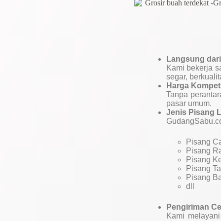
Langsung dari 
Kami bekerja s
segar, berkuali
Harga Kompeti
Tanpa perantar
pasar umum.
Jenis Pisang 
GudangSabu.com
Pisang C
Pisang R
Pisang K
Pisang T
Pisang B
dll
Pengiriman C
Kami melayani 