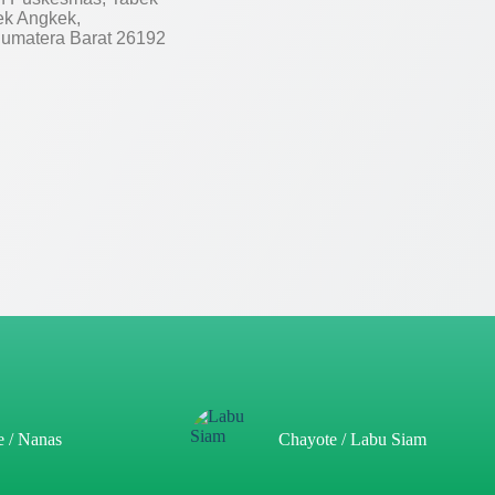
ek Angkek,
umatera Barat 26192
e / Nanas
Chayote / Labu Siam