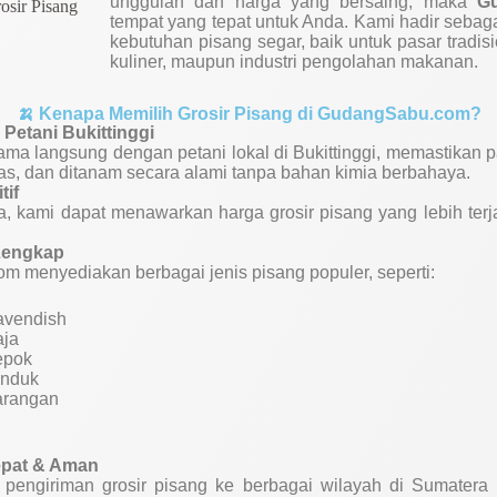
unggulan dan harga yang bersaing, maka
G
tempat yang tepat untuk Anda. Kami hadir sebag
kebutuhan pisang segar, baik untuk pasar tradis
kuliner, maupun industri pengolahan makanan.
🍌 Kenapa Memilih Grosir Pisang di GudangSabu.com?
Petani Bukittinggi
ama langsung dengan petani lokal di Bukittinggi, memastikan 
tas, dan ditanam secara alami tanpa bahan kimia berbahaya.
tif
a, kami dapat menawarkan harga grosir pisang yang lebih ter
Lengkap
 menyediakan berbagai jenis pisang populer, seperti:
avendish
aja
epok
anduk
arangan
epat & Aman
pengiriman grosir pisang ke berbagai wilayah di Sumatera 