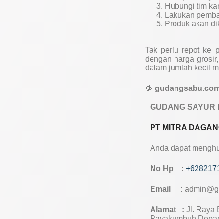
Hubungi tim ka
Lakukan pemb
Produk akan dik
Tak perlu repot ke 
dengan harga grosir,
dalam jumlah kecil 
🍇
gudangsabu.com –
GUDANG SAYUR 
PT MITRA DAGAN
Anda dapat menghub
No Hp :
+628217
Email :
admin@g
Alamat :
Jl. Raya B
Payakumbuh Depan