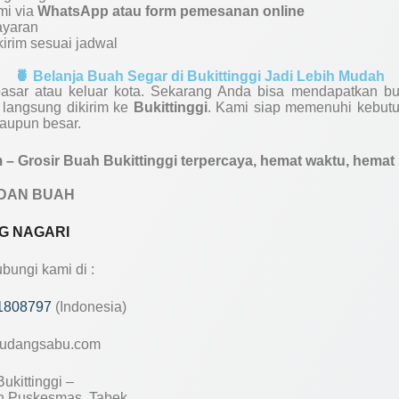
mi via
WhatsApp atau form pemesanan online
ayaran
irim sesuai jadwal
🍍 Belanja Buah Segar di Bukittinggi Jadi Lebih Mudah
pasar atau keluar kota. Sekarang Anda bisa mendapatkan bu
 langsung dikirim ke
Bukittinggi
. Kami siap memenuhi kebutu
maupun besar.
 Grosir Buah Bukittinggi terpercaya, hemat waktu, hemat 
DAN BUAH
G NAGARI
ungi kami di :
1808797
(Indonesia)
udangsabu.com
ukittinggi –
 Puskesmas, Tabek