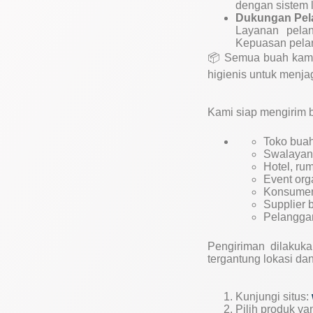
dengan sistem l
Dukungan Pel
Layanan pela
Kepuasan pelan
📦 Semua buah kami d
higienis untuk menj
Kami siap mengirim b
Toko buah
Swalayan
Hotel, ru
Event org
Konsumen
Supplier 
Pelanggan
Pengiriman dilakuk
tergantung lokasi da
Kunjungi situs:
Pilih produk ya