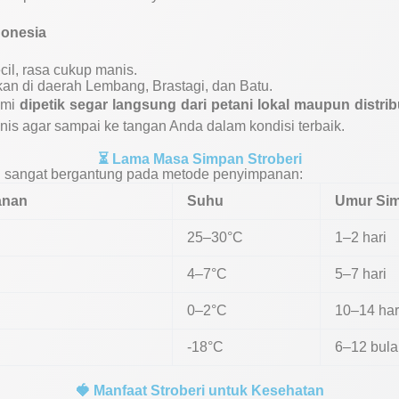
donesia
cil, rasa cukup manis.
an di daerah Lembang, Brastagi, dan Batu.
ami
dipetik segar langsung dari petani lokal maupun distrib
nis agar sampai ke tangan Anda dalam kondisi terbaik.
⏳ Lama Masa Simpan Stroberi
i sangat bergantung pada metode penyimpanan:
anan
Suhu
Umur Si
25–30°C
1–2 hari
4–7°C
5–7 hari
0–2°C
10–14 har
-18°C
6–12 bula
🍓 Manfaat Stroberi untuk Kesehatan