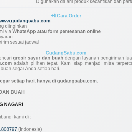
Digunakan dalam produk kecantikan dan parf
📲 Cara Order
www.gudangsabu.com
ng diinginkan
mi via
WhatsApp atau form pemesanan online
ayaran
irim sesuai jadwal
GudangSabu.com
encari
grosir sayur dan buah
dengan layanan pengiriman luar
u.com
adalah pilihan tepat. Kami siap menjadi mitra terpe
buah segar Anda setiap hari.
egar setiap hari, hanya di gudangsabu.com.
DAN BUAH
G NAGARI
ungi kami di :
1808797
(Indonesia)