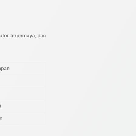
utor terpercaya
, dan
mpan
i
n