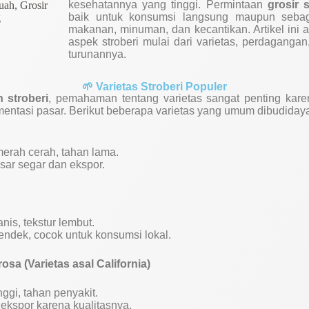
kesehatannya yang tinggi. Permintaan
grosir s
baik untuk konsumsi langsung maupun sebag
makanan, minuman, dan kecantikan. Artikel in
aspek stroberi mulai dari varietas, perdaganga
turunannya.
🌱 Varietas Stroberi Populer
 stroberi
, pemahaman tentang varietas sangat penting kar
entasi pasar. Berikut beberapa varietas yang umum dibudiday
merah cerah, tahan lama.
sar segar dan ekspor.
is, tekstur lembut.
ndek, cocok untuk konsumsi lokal.
sa (Varietas asal California)
ggi, tahan penyakit.
ekspor karena kualitasnya.