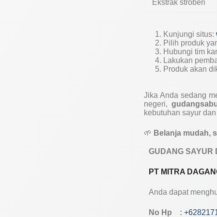
Ekstrak stroberi
Kunjungi situs:
Pilih produk ya
Hubungi tim ka
Lakukan pemb
Produk akan dik
Jika Anda sedang m
negeri,
gudangsab
kebutuhan sayur dan 
🌱
Belanja mudah, s
GUDANG SAYUR 
PT MITRA DAGAN
Anda dapat menghub
No Hp :
+628217