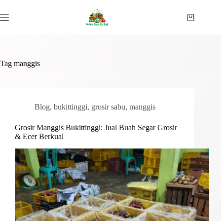
Skip
to
Shopping
content
cart
Tag
manggis
Blog
,
bukittinggi
,
grosir sabu
,
manggis
Grosir Manggis Bukittinggi: Jual Buah Segar Grosir
& Ecer Berkual