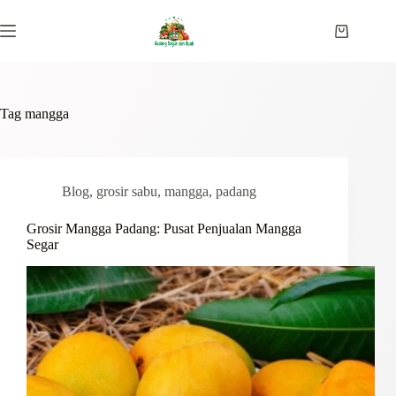
Skip
to
Shopping
content
cart
Tag
mangga
Blog
,
grosir sabu
,
mangga
,
padang
Grosir Mangga Padang: Pusat Penjualan Mangga
Segar