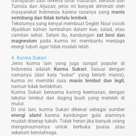
transparan saat terkena sinar matahari. Berasal dari
Tunisia dan Aljazair, jenis ini banyak diminati oleh
masyarakat Indonesia karena rasanya yang
manis
seimbang dan tidak terlalu lembek
.
Teksturnya yang kenyal membuat Deglet Nour cocok
dijadikan bahan tambahan dalam kue, salad, atau
camilan sehat. Selain itu, kandungan
zat besi dan
magnesium
pada kurma ini membantu menjaga
energi tubuh agar tidak mudah lelah.
4. Kurma Sukari
Jenis kurma lain yang juga sangat populer di
Indonesia adalah
Kurma Sukari
. Sesuai dengan
namanya (dari kata “sukar” yang berarti manis),
kurma ini memiliki rasa
manis lembut dan legit
,
namun tidak berlebihan.
Kurma Sukari berwarna kuning keemasan, dengan
tekstur lembut dan daging buah yang meleleh di
mulut.
Di sisi lain, kurma Sukari dikenal sebagai sumber
energi alami
karena kandungan gula alaminya
mudah diserap tubuh. Tidak heran jika banyak orang
mengonsumsinya untuk berbuka puasa atau
sebelum berolahraga.