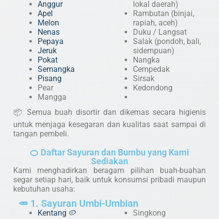
Anggur
lokal daerah)
Apel
Rambutan (binjai,
Melon
rapiah, aceh)
Nenas
Duku / Langsat
Pepaya
Salak (pondoh, bali,
Jeruk
sidempuan)
Pokat
Nangka
Semangka
Cempedak
Pisang
Sirsak
Pear
Kedondong
Mangga
📦 Semua buah disortir dan dikemas secara higienis
untuk menjaga kesegaran dan kualitas saat sampai di
tangan pembeli.
🍊 Daftar Sayuran dan Bumbu yang Kami
Sediakan
Kami menghadirkan beragam pilihan buah-buahan
segar setiap hari, baik untuk konsumsi pribadi maupun
kebutuhan usaha:
🥕 1. Sayuran Umbi-Umbian
Kentang 🥔
Singkong