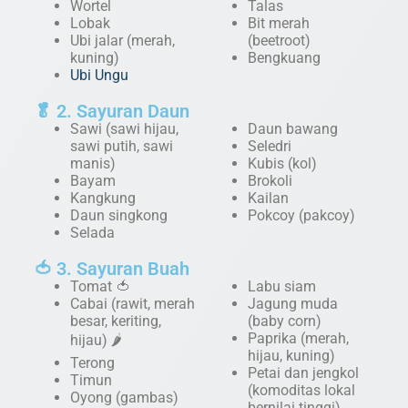
Wortel
Talas
Lobak
Bit merah
Ubi jalar (merah,
(beetroot)
kuning)
Bengkuang
Ubi Ungu
🥬 2. Sayuran Daun
Sawi (sawi hijau,
Daun bawang
sawi putih, sawi
Seledri
manis)
Kubis (kol)
Bayam
Brokoli
Kangkung
Kailan
Daun singkong
Pokcoy (pakcoy)
Selada
🍅 3. Sayuran Buah
Tomat 🍅
Labu siam
Cabai (rawit, merah
Jagung muda
besar, keriting,
(baby corn)
Paprika (merah,
hijau) 🌶️
hijau, kuning)
Terong
Petai dan jengkol
Timun
(komoditas lokal
Oyong (gambas)
bernilai tinggi)