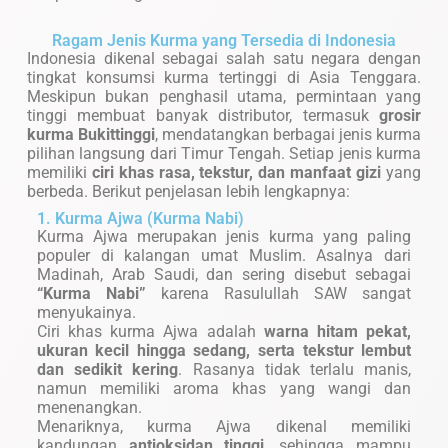
Ragam Jenis Kurma yang Tersedia di Indonesia
Indonesia dikenal sebagai salah satu negara dengan
tingkat konsumsi kurma tertinggi di Asia Tenggara.
Meskipun bukan penghasil utama, permintaan yang
tinggi membuat banyak distributor, termasuk
grosir
kurma Bukittinggi
, mendatangkan berbagai jenis kurma
pilihan langsung dari Timur Tengah. Setiap jenis kurma
memiliki
ciri khas rasa, tekstur, dan manfaat gizi
yang
berbeda. Berikut penjelasan lebih lengkapnya:
1. Kurma Ajwa (Kurma Nabi)
Kurma Ajwa merupakan jenis kurma yang paling
populer di kalangan umat Muslim. Asalnya dari
Madinah, Arab Saudi, dan sering disebut sebagai
“Kurma Nabi”
karena Rasulullah SAW sangat
menyukainya.
Ciri khas kurma Ajwa adalah
warna hitam pekat,
ukuran kecil hingga sedang, serta tekstur lembut
dan sedikit kering
. Rasanya tidak terlalu manis,
namun memiliki aroma khas yang wangi dan
menenangkan.
Menariknya, kurma Ajwa dikenal memiliki
kandungan
antioksidan tinggi
, sehingga mampu