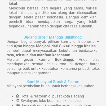
lokal
.
Meskipun berasal dari negara yang sama, variasi
lokal ini biasanya dikemas ulang dan disesuaikan
dengan selera pasar Indonesia. Dengan demikian,
pembeli bisa mendapatkan harga yang lebih
terjangkau namun tetap dengan cita rasa autentik.
Gudang Grosir Manggis Bukittinggi
Dengan begitu banyak pilihan kurma di Indonesia —
dari
Ajwa hingga Medjool, dari Sukari hingga Khalas
—
pembeli dapat menyesuaikan kebutuhan berdasarkan
rasa, tekstur, dan manfaat kesehatan
.
Melalui
grosir kurma Bukittinggi
, Anda bisa
mendapatkan semua jenis kurma ini dengan harga
bersaing, baik untuk kebutuhan konsumsi pribadi, toko,
maupun acara keagamaan.
Kami Melayani Grosir & Eceran
Melayani pembelian buah untuk berbagai kebutuhan:
🏨 Hotel & restoran di pusat kota Padang
🛒 Swalayan, toko buah, dan kios pasar
🍽️ Jasa catering & supplier acara pernikahan