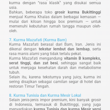
kurma dengan “rasa klasik” yang disukai semua
usia.
Bahkan, beberapa toko
grosir kurma Bukittinggi
menjual Kurma Khalas dalam berbagai kemasan —
mulai dari kiloan hingga box premium — untuk
memenuhi kebutuhan rumah tangga maupun oleh-
oleh.
7. Kurma Mazafati (Kurma Bam)
Kurma Mazafati berasal dari Bam, Iran. Jenis ini
dikenal dengan
tekstur lembut dan lembap
, serta
rasa manis alami yang tidak terlalu pekat.
Kurma Mazafati mengandung
vitamin B kompleks,
serat tinggi, dan zat besi
, sehingga sangat baik
untuk menjaga kesehatan darah dan metabolisme
tubuh.
Selain itu, karena teksturnya yang juicy, kurma ini
sering disajikan sebagai camilan segar di hotel dan
restoran Timur Tengah.
8. Kurma Tunisia dan Kurma Mesir Lokal
Selain jenis-jenis impor premium, kini banyak grosir
di Indonesia, termasuk di Bukittinggi, yang juga
menyediakan
kurma Tunisia dan kurma Mesir versi