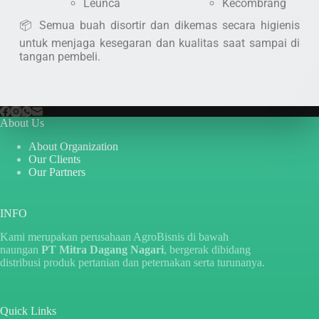
Leunca
Kecombrang
📦 Semua buah disortir dan dikemas secara higienis
untuk menjaga kesegaran dan kualitas saat sampai di
tangan pembeli.
About Us
About Organization
Our Clients
Our Partners
INFO
Kami merupakan perusahaan AgroBisnis di bawah
naungan
PT Mitra Dagang Nagari
, bergerak dibidang
distribusi produk pertanian dan peternakan serta turunanya.
Quick Links