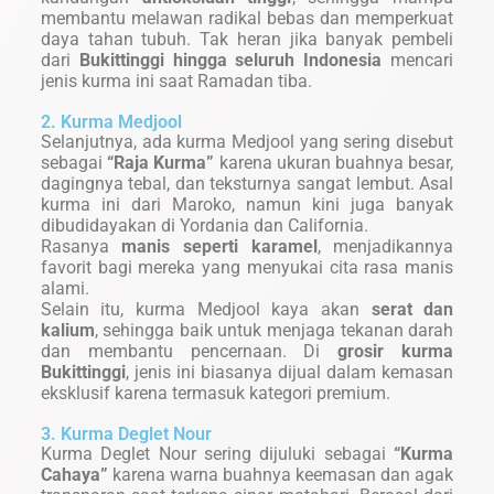
membantu melawan radikal bebas dan memperkuat
daya tahan tubuh. Tak heran jika banyak pembeli
dari
Bukittinggi hingga seluruh Indonesia
mencari
jenis kurma ini saat Ramadan tiba.
2. Kurma Medjool
Selanjutnya, ada kurma Medjool yang sering disebut
sebagai
“Raja Kurma”
karena ukuran buahnya besar,
dagingnya tebal, dan teksturnya sangat lembut. Asal
kurma ini dari Maroko, namun kini juga banyak
dibudidayakan di Yordania dan California.
Rasanya
manis seperti karamel
, menjadikannya
favorit bagi mereka yang menyukai cita rasa manis
alami.
Selain itu, kurma Medjool kaya akan
serat dan
kalium
, sehingga baik untuk menjaga tekanan darah
dan membantu pencernaan. Di
grosir kurma
Bukittinggi
, jenis ini biasanya dijual dalam kemasan
eksklusif karena termasuk kategori premium.
3. Kurma Deglet Nour
Kurma Deglet Nour sering dijuluki sebagai
“Kurma
Cahaya”
karena warna buahnya keemasan dan agak