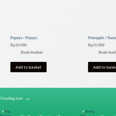
Papaya / Pepaya
Pineapple / Nana
Rp
10.000
Rp
10.000
Buah-buahan
Buah-bua
Add to basket
Add to bask
Trending now