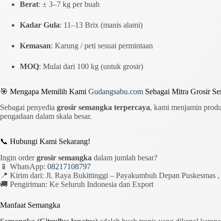
Berat
: ± 3–7 kg per buah
Kadar Gula
: 11–13 Brix (manis alami)
Kemasan
: Karung / peti sesuai permintaan
MOQ
: Mulai dari 100 kg (untuk grosir)
🎯 Mengapa Memilih Kami
Gudangsabu.com
Sebagai Mitra Grosir S
Sebagai penyedia
grosir semangka terpercaya
, kami menjamin produ
pengadaan dalam skala besar.
📞 Hubungi Kami Sekarang!
Ingin order
grosir semangka
dalam jumlah besar?
📱 WhatsApp:
08217108797
📍 Kirim dari: Jl. Raya Bukittinggi – Payakumbuh Depan Puskesmas 
🚚 Pengiriman: Ke Seluruh Indonesia dan Export
Manfaat Semangka