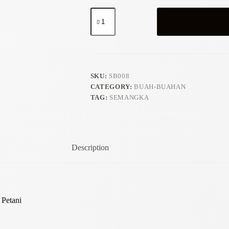
Watermelon
/
Grosir
Semangka
quantity
SKU:
SB008
CATEGORY:
BUAH-BUAHAN
TAG:
SEMANGKA
Description
 Petani