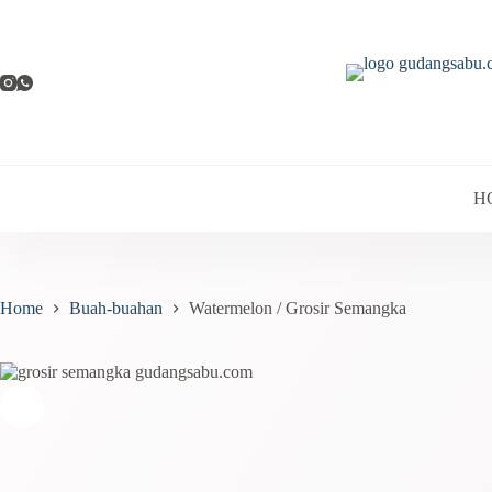
Skip
to
content
H
Home
Buah-buahan
Watermelon / Grosir Semangka