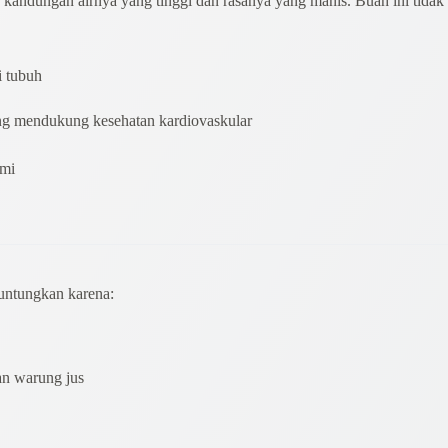
 kandungan airnya yang tinggi dan rasanya yang manis. Buah ini tidak
i tubuh
ang mendukung kesehatan kardiovaskular
ami
guntungkan karena:
dan warung jus