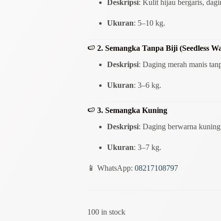
Deskripsi
: Kulit hijau bergaris, dag
Ukuran
: 5–10 kg.
🍉
2. Semangka Tanpa Biji (Seedless W
Deskripsi
: Daging merah manis tanpa
Ukuran
: 3–6 kg.
🍉
3. Semangka Kuning
Deskripsi
: Daging berwarna kuning 
Ukuran
: 3–7 kg.
📱 WhatsApp:
08217108797
100 in stock