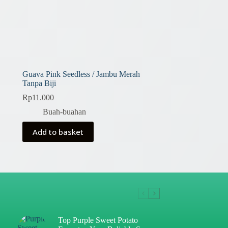
Guava Pink Seedless / Jambu Merah
Tanpa Biji
Rp
11.000
Buah-buahan
Add to basket
Top Purple Sweet Potato