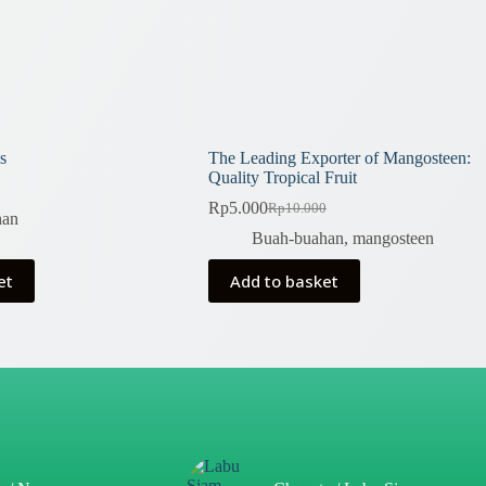
s
The Leading Exporter of Mangosteen:
Quality Tropical Fruit
Rp
5.000
Rp
10.000
Original
Current
han
price
price
Buah-buahan
,
mangosteen
was:
is:
Rp10.000.
Rp5.000.
et
Add to basket