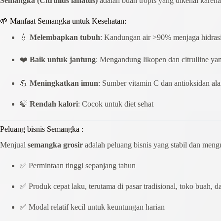
Semangka (Citrullus lanatus)
adalah buah tropis yang dikenal karena
🌱 Manfaat Semangka untuk Kesehatan:
💧
Melembapkan tubuh
: Kandungan air >90% menjaga hidras
❤️
Baik untuk jantung
: Mengandung likopen dan citrulline y
💪
Meningkatkan imun
: Sumber vitamin C dan antioksidan al
🍃
Rendah kalori
: Cocok untuk diet sehat
Peluang bisnis Semangka :
Menjual
semangka grosir
adalah peluang bisnis yang stabil dan men
✅ Permintaan tinggi sepanjang tahun
✅ Produk cepat laku, terutama di pasar tradisional, toko buah, 
✅ Modal relatif kecil untuk keuntungan harian