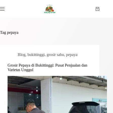
Skip
to
Shopping
content
cart
Tag
pepaya
Blog
,
bukittinggi
,
grosir sabu
,
pepaya
Grosir Pepaya di Bukittinggi: Pusat Penjualan dan
Varietas Unggul