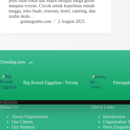
jenis buah lokal dan impor dengan harga grosir
maupun eceran. Cocok untuk keperluan rumah
tangga, toko buah, restoran, hotel, catering, dan
usaha skala…
gudangsabu.com
2 August 2025
Trending now
Big Round Eggplant / Terong
Pineappl
About Us
Quick Links
About Organization
Introduction
Our Clients
Organisation 
Our Partners
Press Enquirie