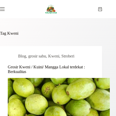
Skip
to
Shopping
content
cart
Tag
Kweni
Blog
,
grosir sabu
,
Kweni
,
Stroberi
Grosir Kweni / Kuini/ Mangga Lokal terdekat :
Berkualitas