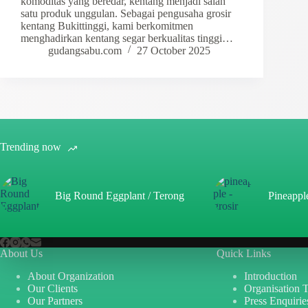
komoditas yang beredar, kentang menjadi salah
satu produk unggulan. Sebagai pengusaha grosir
kentang Bukittinggi, kami berkomitmen
menghadirkan kentang segar berkualitas tinggi…
gudangsabu.com
27 October 2025
Trending now
Big Round Eggplant / Terong
Pineappl
About Us
Quick Links
About Organization
Introduction
Our Clients
Organisation 
Our Partners
Press Enquirie