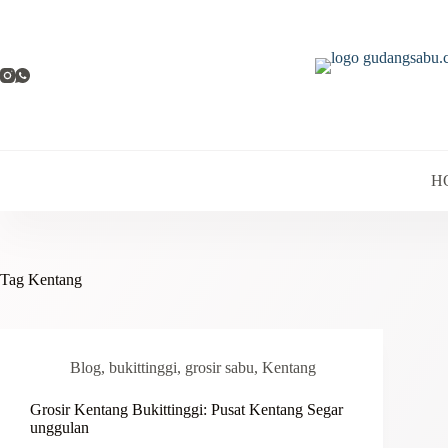
Skip
to
content
H
Tag
Kentang
Blog
,
bukittinggi
,
grosir sabu
,
Kentang
Grosir Kentang Bukittinggi: Pusat Kentang Segar
unggulan