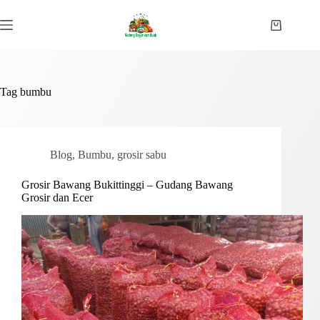
Skip
to
Shopping
content
cart
Tag
bumbu
Blog
,
Bumbu
,
grosir sabu
Grosir Bawang Bukittinggi – Gudang Bawang
Grosir dan Ecer