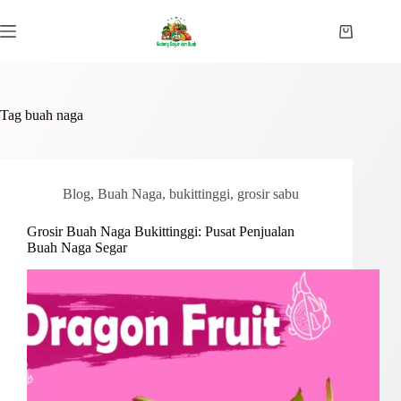
Skip
to
Shopping
content
cart
Tag
buah naga
Blog
,
Buah Naga
,
bukittinggi
,
grosir sabu
Grosir Buah Naga Bukittinggi: Pusat Penjualan
Buah Naga Segar