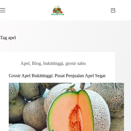
Skip
to
Shopping
content
cart
Tag
apel
Apel
,
Blog
,
bukittinggi
,
grosir sabu
Grosir Apel Bukittinggi: Pusat Penjualan Apel Segar