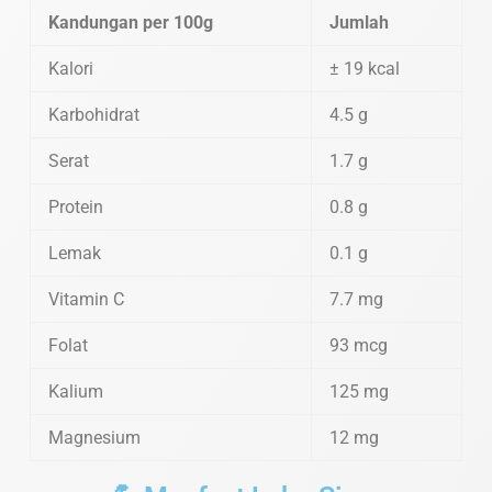
Kandungan per 100g
Jumlah
Kalori
± 19 kcal
Karbohidrat
4.5 g
Serat
1.7 g
Protein
0.8 g
Lemak
0.1 g
Vitamin C
7.7 mg
Folat
93 mcg
Kalium
125 mg
Magnesium
12 mg