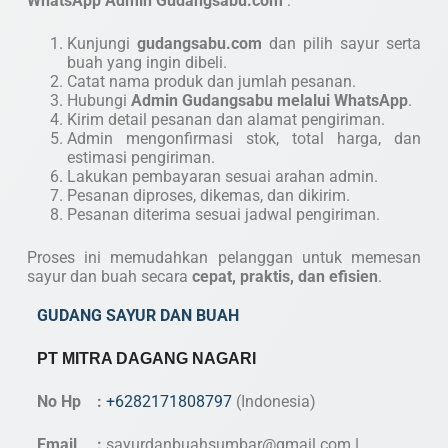
WhatsApp Admin Gudangsabu.com
:
Kunjungi
gudangsabu.com
dan pilih sayur serta
buah yang ingin dibeli.
Catat nama produk dan jumlah pesanan.
Hubungi
Admin Gudangsabu melalui WhatsApp
.
Kirim detail pesanan dan alamat pengiriman.
Admin mengonfirmasi stok, total harga, dan
estimasi pengiriman.
Lakukan pembayaran sesuai arahan admin.
Pesanan diproses, dikemas, dan dikirim.
Pesanan diterima sesuai jadwal pengiriman.
Proses ini memudahkan pelanggan untuk memesan
sayur dan buah secara
cepat, praktis, dan efisien
.
GUDANG SAYUR DAN BUAH
PT MITRA DAGANG NAGARI
No Hp :
+6282171808797
(Indonesia)
Email :
sayurdanbuahsumbar@gmail.com
|