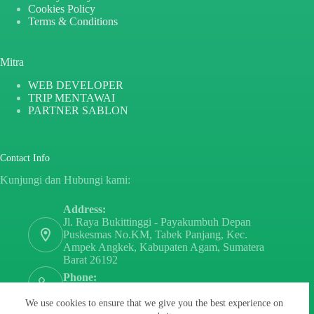
Cookies Policy
Terms & Conditions
Mitra
WEB DEVELOPER
TRIP MENTAWAI
PARTNER SABLON
Contact Info
Kunjungi dan Hubungi kami:
Address:
Jl. Raya Bukittinggi - Payakumbuh Depan
Puskesmas No.KM, Tabek Panjang, Kec.
Ampek Angkek, Kabupaten Agam, Sumatera
Barat 26192
Phone:
+6282171808797
We use cookies to ensure that we give you the best experience on
Email: