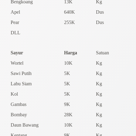
Bengkoang
13K
Kg
Apel
640K
Dus
Pear
255K
Dus
DLL
Sayur
Harga
Satuan
Wortel
10K
Kg
Sawi Putih
5K
Kg
Labu Siam
5K
Kg
Kol
5K
Kg
Gambas
9K
Kg
Bombay
28K
Kg
Daun Bawang
10K
Kg
Kentang
9K
Kg