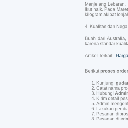
Menjelang Lebaran, 
ikut naik. Pada Mare
kilogram akibat lonj
4. Kualitas dan Nega
Buah dari Australia,
karena standar kualit
Artikel Terkait :
Harga
Berikut
proses orde
Kunjungi
guda
Catat nama pro
Hubungi
Admin
Kirim detail pe
Admin mengonfir
Lakukan pemba
Pesanan diprose
Pesanan diteri