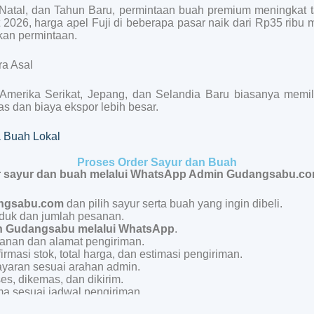
Natal, dan Tahun Baru, permintaan buah premium meningkat 
t 2026, harga apel Fuji di beberapa pasar naik dari Rp35 ribu 
akan permintaan.
ra Asal
 Amerika Serikat, Jepang, dan Selandia Baru biasanya memili
as dan biaya ekspor lebih besar.
 Buah Lokal
Proses Order Sayur dan Buah
r sayur dan buah melalui WhatsApp Admin Gudangsabu.c
ngsabu.com
dan pilih sayur serta buah yang ingin dibeli.
duk dan jumlah pesanan.
 Gudangsabu melalui WhatsApp
.
sanan dan alamat pengiriman.
masi stok, total harga, dan estimasi pengiriman.
yaran sesuai arahan admin.
s, dikemas, dan dikirim.
ma sesuai jadwal pengiriman.